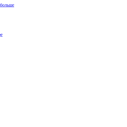
 больше
ре