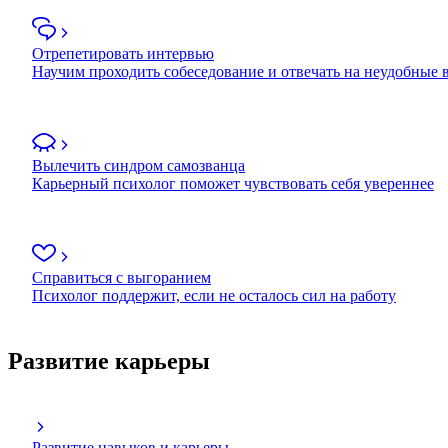
Отрепетировать интервью
Научим проходить собеседование и отвечать на неудобные
Вылечить синдром самозванца
Карьерный психолог поможет чувствовать себя увереннее
Справиться с выгоранием
Психолог поддержит, если не осталось сил на работу
Развитие карьеры
Развитие навыков и карьеры