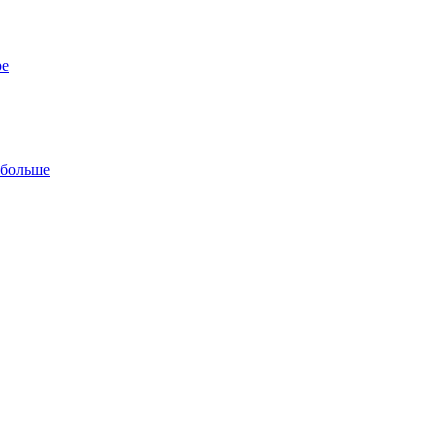
ре
 больше