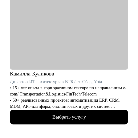
Камилла
Куликова
Директор ИТ-архитектуры в ВТБ / ex-Cбер, Yota
• 15+ лет опыта в корпоративном секторе по направлениям e-
com/ Transportation&Logistics/FinTech/Telecom
• 50+ реализованных проектов: автоматизация ERP, CRM,
MDM, API-платформ, биллинговых и других систем
• 100+ часов аудита B2B: реальная практика и понимание
Выбрать услугу
работающих решений
• 500+ собеседований проведенных для того, чтобы собрать
команды, которые действительно работают
• 4+ года эксперт в жюри хакатонов