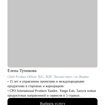
• Тестировщикам
• Людям, делающим первые шаги в IT
Елена
Тупикова
Chief Product Officer B2C, B2B / Бизнес-коуч / ex-Яндекс
• 15 лет в управлении проектами и международными
продуктами в стартапах и корпорациях.
• CPO International Products Yandex, Yango Eats. Запуск новых
продуктовых направлений и сервисов в 5 странах:
Узбекистан, Армения, Казахстан, Кот-д’Ивуар, Замбия.
Выбрать услугу
FoodTech, AdTech продукты.