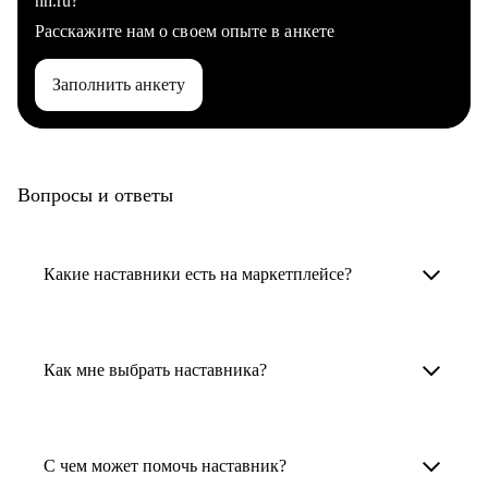
hh.ru?
Расскажите нам о своем опыте в анкете
Заполнить анкету
Вопросы и ответы
Какие наставники есть на маркетплейсе?
Карьерные наставники — это HR-
специалисты, карьерные консультанты,
Как мне выбрать наставника?
психологи, резюмерайтеры и менторы.
Умный поиск поможет в три клика выбрать
Менторы работают в ИТ, дизайне, других
наставника для достижения вашей цели.
С чем может помочь наставник?
узкоспециализированных сферах. Они