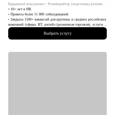
Карьерный консультант / Резюмерайтер (подготовка резюме) / Эксперт по профориентации
• 10+ лет в HR.
• Провела более 11 000 собеседований.
• Закрыла 1500+ вакансий для крупных и средних российских
компаний (сферы: ИТ, ритейл (розничная торговля), услуги
для бизнеса, индустрия гостеприимства и пр).
Выбрать услугу
• 8 лет в карьерном консультировании и коучинге. Помогла в
достижении карьерных целей более 600 клиентам.
• 3 года - наставник карьерных консультантов.
• Мои клиенты работают в Яндекс, Авито, OZON, Mars,
Новатэк, СБЕР, Т-банк, ВТБ, МТС и пр.
С чем помогу:
• выработать стратегию поиска работы, в т.ч., при смене
профессии (что искать, где искать, как искать);
• выявить ваши конкурентные преимущества (даже если вам
кажется, что их нет);
• избавиться от синдрома самозванца;
• справиться с выгоранием;
• написать резюме, расставить нужные акценты в опыте,
выделить и описать результаты;
• подготовиться к собеседованиям с hr.