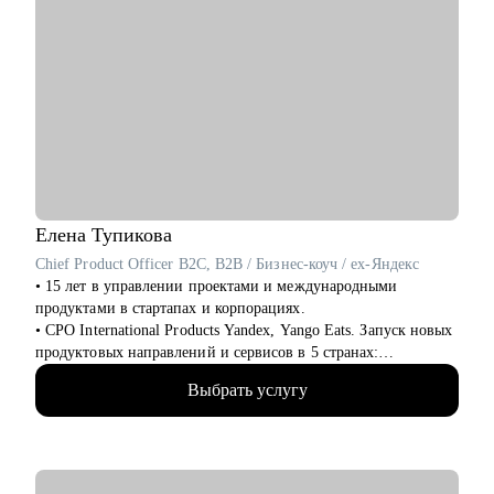
Елена
Тупикова
Chief Product Officer B2C, B2B / Бизнес-коуч / ex-Яндекс
• 15 лет в управлении проектами и международными
продуктами в стартапах и корпорациях.
• CPO International Products Yandex, Yango Eats. Запуск новых
продуктовых направлений и сервисов в 5 странах:
Узбекистан, Армения, Казахстан, Кот-д’Ивуар, Замбия.
Выбрать услугу
FoodTech, AdTech продукты.
• Академический руководитель продуктовой магистратуры
МФТИ, Руководитель Школы Менеджеров Яндекса (2022-
2024), автор программ по продуктовому менеджменту,
спикер Бизнес-школы Сколково.