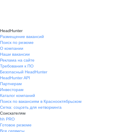
и правильно презентовать себя работодателю,
текущем месте работы и о том, кому он будет
Да, на карьерном маркетплейсе hh.ru доступна
что повышает шансы трудоустройства.
полезен, с какими запросами работает.
помощь с поиском работы онлайн: эксперты
Вы точно найдёте того, кто вам нужен!
помогут разработать стратегию, подобрать
HeadHunter
вакансии и повысить эффективность
Размещение вакансий
Поиск по резюме
трудоустройства.
О компании
Наши вакансии
Реклама на сайте
Требования к ПО
Безопасный HeadHunter
HeadHunter API
Партнерам
Инвесторам
Каталог компаний
Поиск по вакансиям в Краснооктябрьском
Сетка: соцсеть для нетворкинга
Соискателям
hh PRO
Готовое резюме
Все сервисы