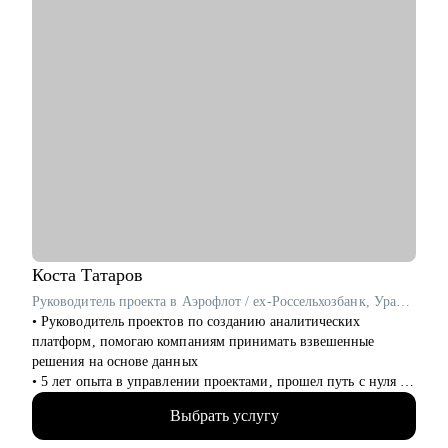
Кому могу помочь:
• Начинающим руководителям в IT.
• Middle/Middle+ специалистам — чтобы усилить
управленческую экспертизу и soft skills.
• Опытным руководителям, которые столкнулись с трудным
проектом, кризисом или командным конфликтом и хотят
получить независимый взгляд.
Коста
Татаров
Руководитель проекта в Аэрофлот / ex-Россельхозбанк, Уралсиб, Норникель
• Руководитель проектов по созданию аналитических
платформ, помогаю компаниям принимать взвешенные
решения на основе данных
• 5 лет опыта в управлении проектами, прошел путь с нуля от
администратора до менеджера проектов менее чем за 2 года,
Выбрать услугу
принимал на работу и собеседовал кандидатов
• Спикер, it-евангелист