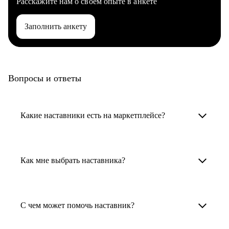
Расскажите нам о своем опыте в анкете
Заполнить анкету
Вопросы и ответы
Какие наставники есть на маркетплейсе?
Карьерные наставники — это HR-
специалисты, карьерные консультанты,
Как мне выбрать наставника?
психологи, резюмерайтеры и менторы.
Умный поиск поможет в три клика выбрать
Менторы работают в ИТ, дизайне, других
наставника для достижения вашей цели.
С чем может помочь наставник?
узкоспециализированных сферах. Они
помогут прокачать навыки, построить